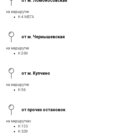
от м. Ломоносовская
на маршрутке
К-4 МЕГА
от м. Чернышевская
на маршрутке
К-269
от м. Купчино
на маршрутке
К-56
от прочих остановок
на маршрутках
К-153
К-339