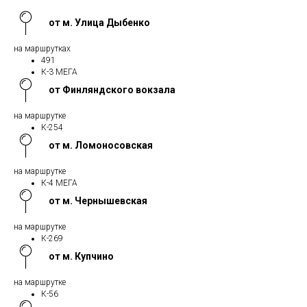
от м. Улица Дыбенко
на маршрутках
491
К-3 МЕГА
от Финляндского вокзала
на маршрутке
К-254
от м. Ломоносовская
на маршрутке
К-4 МЕГА
от м. Чернышевская
на маршрутке
К-269
от м. Купчино
на маршрутке
К-56