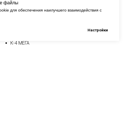
ie файлы
okie для обеспечения наилучшего взаимодействия с
от м. Ломоносовская
Подпишись!
Настройки
на маршрутке
К-4 МЕГА
от прочих остановок
на маршрутках
К-153
К-339
К-618