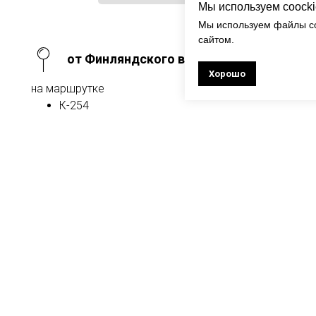
Мы используем coock
Мы используем файлы co
сайтом.
от Финляндского вокзала
Хорошо
на маршрутке
К-254
от м. Купчино
на маршрутке
К-56