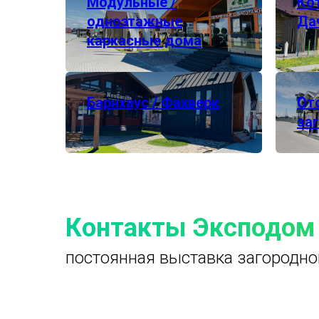
Модульные /
Ко
одноэтажные
Да
каркасные дома
Барнхаус / Фахверк
От
за
Контакты Эксподом
постоянная выставка загородно