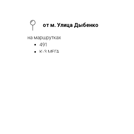
от м. Улица Дыбенко
на маршрутках
491
К-3 МЕГА
от м. Чернышевская
на маршрутке
К-269