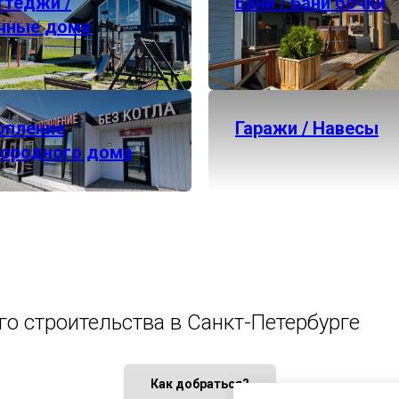
ттеджи /
Бани / Бани бочки
чные дома
опление
Гаражи / Навесы
городного дома
го строительства в Санкт-Петербурге
Как добраться?