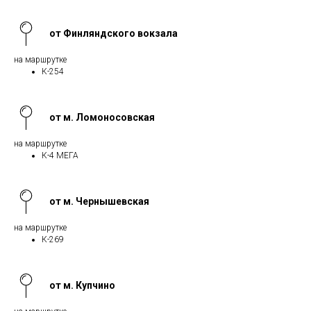
от Финляндского вокзала
на маршрутке
К-254
от м. Ломоносовская
на маршрутке
К-4 МЕГА
от м. Чернышевская
на маршрутке
К-269
от м. Купчино