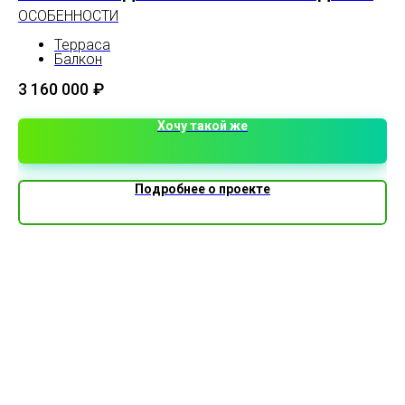
ОСОБЕННОСТИ
Пл
Терраса
3 
Балкон
Крыльцо
Котельная
3 160 000
₽
2 входа
Санузел
Хочу такой же
Второй свет
Подробнее о проекте