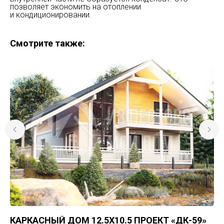
позволяет экономить на отоплении
и кондиционировании.
Смотрите также:
КАРКАСНЫЙ ДОМ 12.5Х10.5 ПРОЕКТ «ДК-59»
П