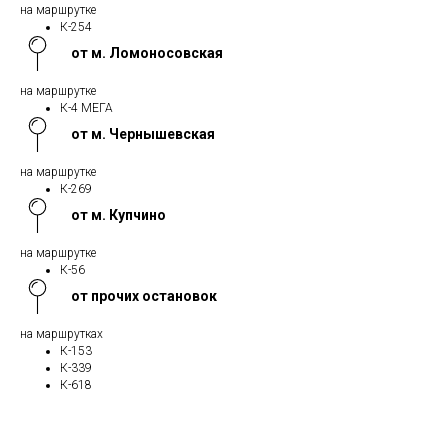
на маршрутке
К-254
от м. Ломоносовская
на маршрутке
К-4 МЕГА
от м. Чернышевская
на маршрутке
К-269
от м. Купчино
на маршрутке
К-56
от прочих остановок
на маршрутках
К-153
К-339
К-618