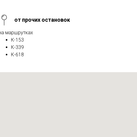
от прочих остановок
на маршрутках
К-153
К-339
К-618