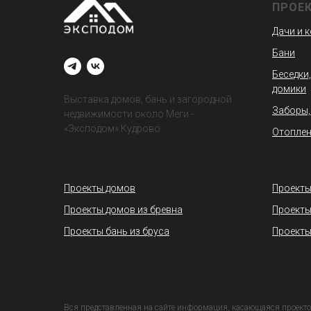
ПРОЕ
Дачи и 
Бани
Беседки,
домики
Выставка домов, бань и загородной
Заборы,
недвижимости около Меги -
«Эксподом» Кудрово
Отоплен
Проекты домов
Проекты
Проекты домов из бревна
Проекты
Проекты бань из бруса
Проекты
Вся представленная на сайте информация, касающаяся проекто