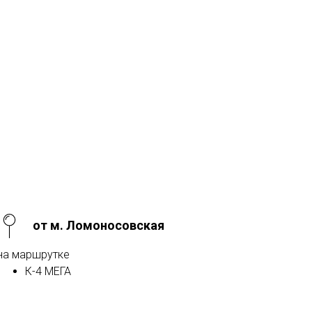
от м. Ломоносовская
на маршрутке
К-4 МЕГА