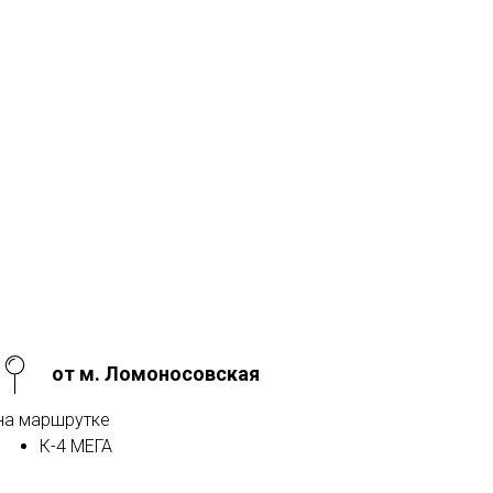
от м. Ломоносовская
на маршрутке
К-4 МЕГА