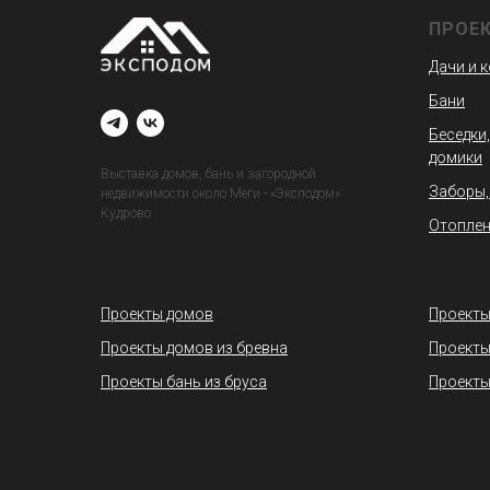
ПРОЕ
Дачи и 
Бани
Беседки,
домики
Выставка домов, бань и загородной
Заборы,
недвижимости около Меги - «Эксподом»
Кудрово
Отоплен
Проекты домов
Проекты
Проекты домов из бревна
Проекты
Проекты бань из бруса
Проекты