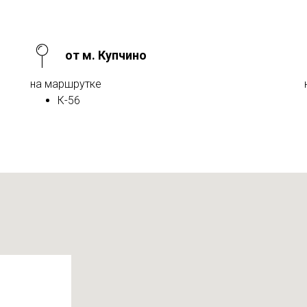
от м. Купчино
на маршрутке
К-56