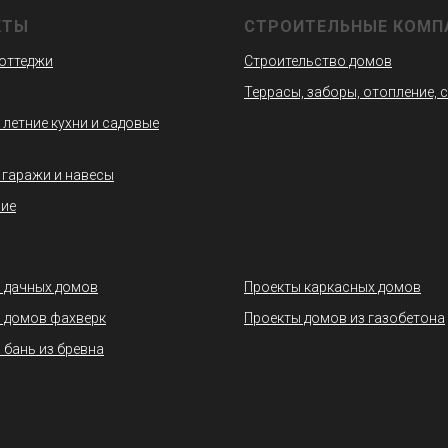
КТЫ
СТРОИТЕЛЬНЫЕ КОМП
коттеджи
Строительство домов
Террасы, заборы, отопление, 
 летние кухни и садовые
 гаражи и навесы
ие
 дачных домов
Проекты каркасных домов
 домов фахверк
Проекты домов из газобетона
 бань из бревна