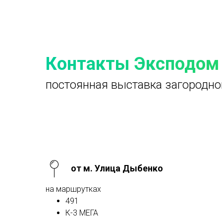
Контакты Эксподом
постоянная выставка загородно
от м. Улица Дыбенко
на маршрутках
491
К-3 МЕГА