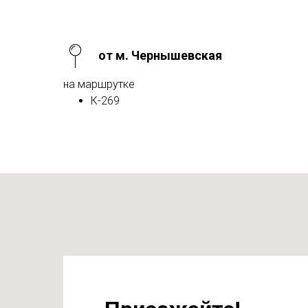
от м. Чернышевская
на маршрутке
К-269