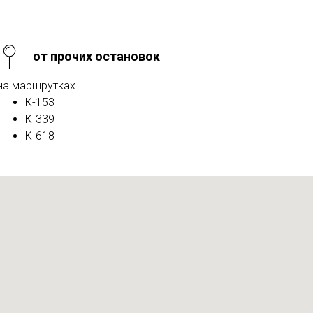
от прочих остановок
на маршрутках
К-153
К-339
К-618