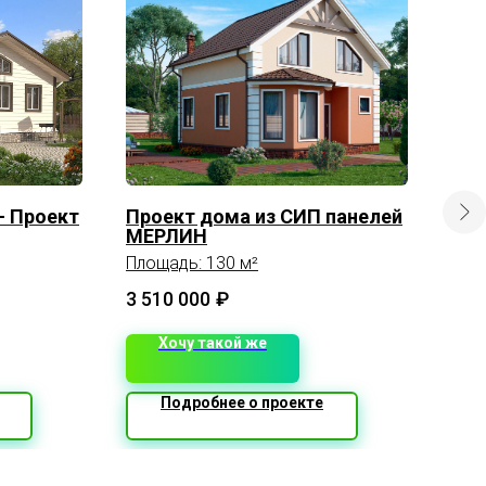
- Проект
Проект дома из СИП панелей
Кар
МЕРЛИН
«Л
Площадь: 130 м²
Площ
3 510 000
₽
1 7
Хочу такой же
Подробнее о проекте