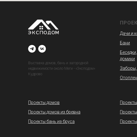
ПРОЕ
Дачи и 
Бани
Беседки,
домики
Выставка домов, бань и загородной
Заборы,
недвижимости около Меги - «Эксподом»
Кудрово
Отоплен
Проекты домов
Проекты
Проекты домов из бревна
Проекты
Проекты бань из бруса
Проекты