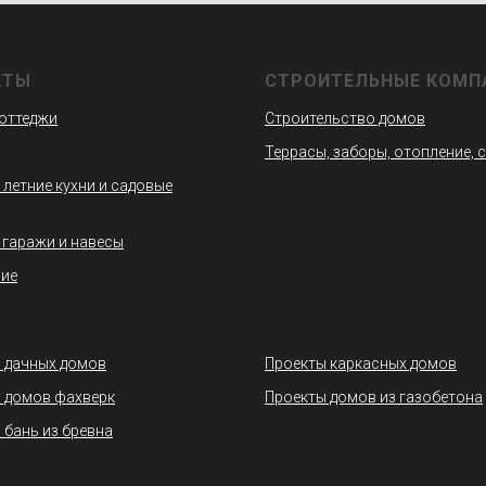
КТЫ
СТРОИТЕЛЬНЫЕ КОМП
коттеджи
Строительство домов
Террасы, заборы, отопление, 
 летние кухни и садовые
 гаражи и навесы
ие
 дачных домов
Проекты каркасных домов
 домов фахверк
Проекты домов из газобетона
 бань из бревна