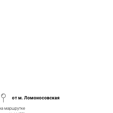
от м. Ломоносовская
на маршрутке