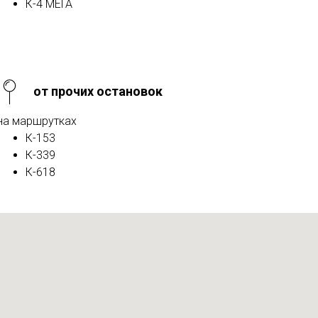
К-4 МЕГА
от прочих остановок
на маршрутках
К-153
К-339
К-618