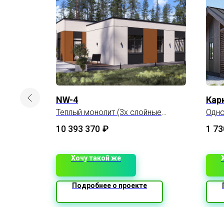
о
NW-4
Кар
Теплый монолит (3х слойные
Одно
утепленные ж/б панели)
10 393 370
₽
1 73
Хочу такой же
Подробнее о проекте