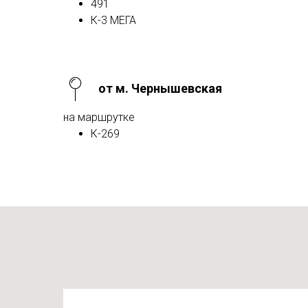
491
К-3 МЕГА
от м. Чернышевская
на маршрутке
К-269