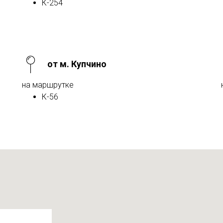
К-254
от м. Купчино
на маршрутке
К-56