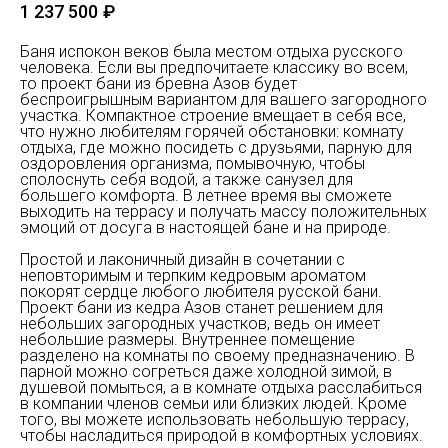
1 237 500
₽
Баня испокон веков была местом отдыха русского
человека. Если вы предпочитаете классику во всем,
то проект бани из бревна Азов будет
беспроигрышным вариантом для вашего загородного
участка. Компактное строение вмещает в себя все,
что нужно любителям горячей обстановки: комнату
отдыха, где можно посидеть с друзьями, парную для
оздоровления организма, помывочную, чтобы
сполоснуть себя водой, а также санузел для
большего комфорта. В летнее время вы сможете
выходить на террасу и получать массу положительных
эмоций от досуга в настоящей бане и на природе.
Простой и лаконичный дизайн в сочетании с
неповторимым и терпким кедровым ароматом
покорят сердце любого любителя русской бани.
Проект бани из кедра Азов станет решением для
небольших загородных участков, ведь он имеет
небольшие размеры. Внутреннее помещение
разделено на комнаты по своему предназначению. В
парной можно согреться даже холодной зимой, в
душевой помыться, а в комнате отдыха расслабиться
в компании членов семьи или близких людей. Кроме
того, вы можете использовать небольшую террасу,
чтобы насладиться природой в комфортных условиях.