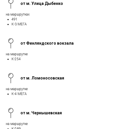
от м. Улица Дыбенко
на маршрутках
491
К-3 МЕГА
от Финляндского вокзала
на маршрутке
К-254
от м. Ломоносовская
на маршрутке
К-4 МЕГА
от м. Чернышевская
на маршрутке
К-269