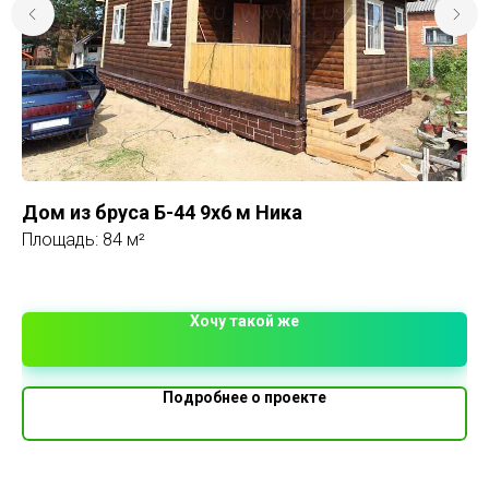
Дом из бруса Б-44 9х6 м Ника
К
Площадь: 84 м²
Ра
Од
4 
Хочу такой же
Подробнее о проекте