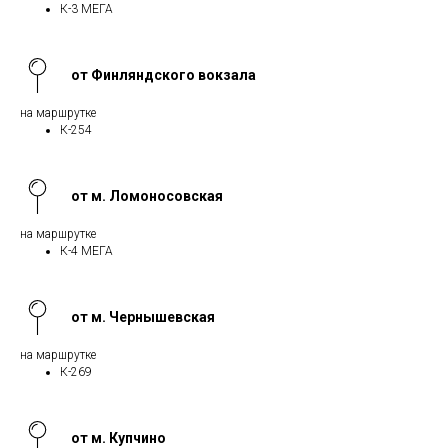
К-3 МЕГА
от Финляндского вокзала
на маршрутке
К-254
от м. Ломоносовская
на маршрутке
К-4 МЕГА
от м. Чернышевская
на маршрутке
К-269
от м. Купчино