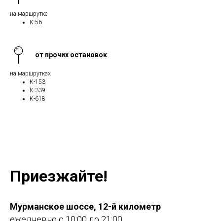
на маршрутке
К-56
от прочих остановок
на маршрутках
К-153
К-339
К-618
Приезжайте!
Мурманское шоссе, 12-й километр
ежедневно с 10:00 до 21:00