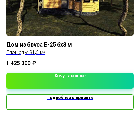
Дом из бруса Б-25 6х8 м
BI
Площадь: 91,5 м²
Пл
10
1 425 000
₽
7 
Хочу такой же
Подробнее о проекте