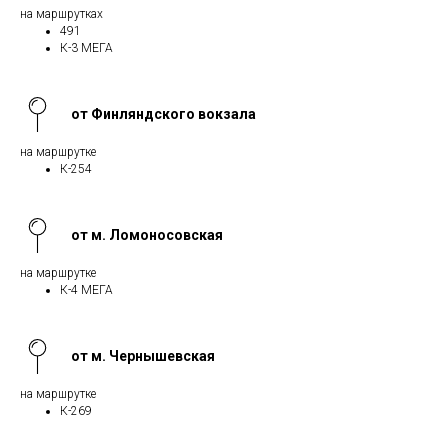
на маршрутках
491
К-3 МЕГА
от Финляндского вокзала
на маршрутке
К-254
от м. Ломоносовская
на маршрутке
К-4 МЕГА
от м. Чернышевская
на маршрутке
К-269