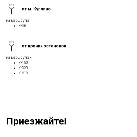
от м. Купчино
на маршрутке
К-56
от прочих остановок
на маршрутках
К-153
К-339
К-618
Приезжайте!