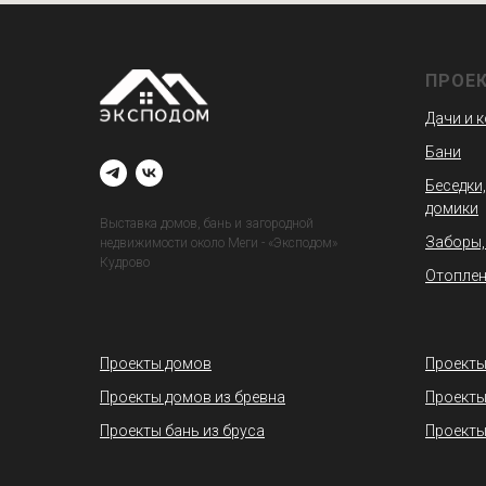
ПРОЕ
Дачи и 
Бани
Беседки,
домики
Выставка домов, бань и загородной
Заборы,
недвижимости около Меги - «Эксподом»
Кудрово
Отоплен
Проекты домов
Проекты
Проекты домов из бревна
Проекты
Проекты бань из бруса
Проекты