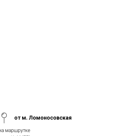
от м. Ломоносовская
на маршрутке