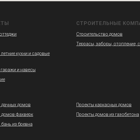
КТЫ
СТРОИТЕЛЬНЫЕ КОМП
коттеджи
Строительство домов
Террасы, заборы, отопление, 
 летние кухни и садовые
 гаражи и навесы
ие
 дачных домов
Проекты каркасных домов
 домов фахверк
Проекты домов из газобетона
 бань из бревна