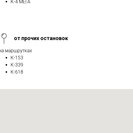
К-4 МЕГА
от прочих остановок
на маршрутках
К-153
К-339
К-618