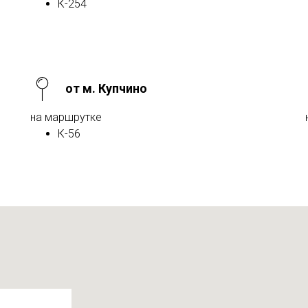
К-254
от м. Купчино
на маршрутке
К-56