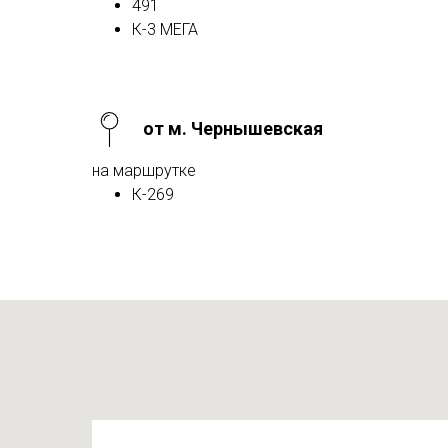
491
К-3 МЕГА
от м. Чернышевская
на маршрутке
К-269