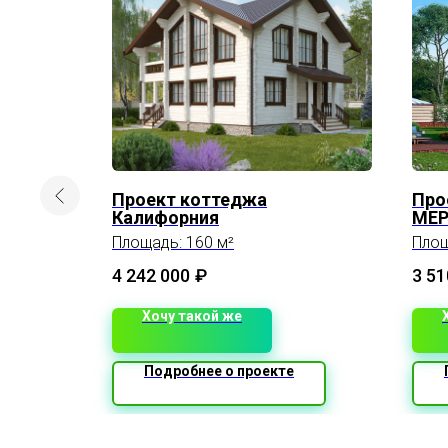
са
Проект коттеджа
Про
Калифорния
МЕ
Фаусто” -
Площадь: 160 м²
Площ
, кто ищет
м для
4 242 000
₽
3 51
этажный
дь 110.3
Хочу такой же
чает в
а санузла
Подробнее о проекте