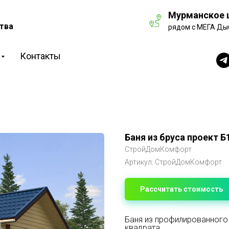
Мурманское ш
тва
рядом с МЕГА Ды
Контакты
Баня из бруса проект 
СтройДомКомфорт
Артикул:
СтройДомКомфорт
Рассчитать стоимость
Баня из профилированного
квадрата