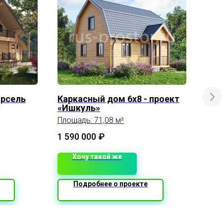
арсель
Каркасный дом 6х8 - проект
ПРО
«Ишкуль»
Фун
тол
Площадь: 71,08 м²
Сте
Газ
1 590 000
₽
Пер
мон
Хочу такой же
тол
про
Подробнее о проекте