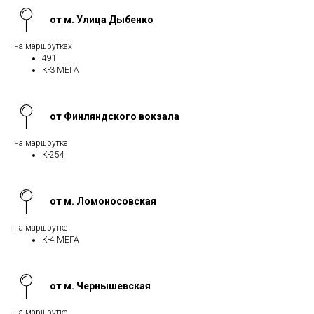
от м. Улица Дыбенко
на маршрутках
491
К-3 МЕГА
от Финляндского вокзала
на маршрутке
К-254
от м. Ломоносовская
на маршрутке
К-4 МЕГА
от м. Чернышевская
на маршрутке