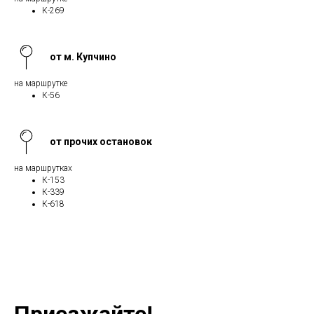
К-269
от м. Купчино
на маршрутке
К-56
от прочих остановок
на маршрутках
К-153
К-339
К-618
Приезжайте!