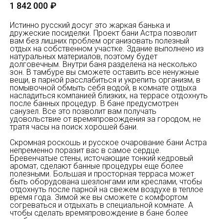
1 842 000
₽
Истинно русский досуг это жаркая банька и
дружеские посиделки. Проект бани Астра позволит
вам без лишних проблем организовать полезный
отдых на собственном участке. Здание выполнено из
натуральных материалов, поэтому будет
долговечным. Внутри баня разделена на несколько
зон. В тамбуре вы сможете оставить все ненужные
вещи, в парной расслабиться и укрепить организм, в
помывочной обмыть себя водой, в комнате отдыха
насладиться компанией близких, на террасе отдохнуть
после банных процедур. В бане предусмотрен
санузел. Все это позволит вам получать
удовольствие от времяпровождения за городом, не
тратя часы на поиск хорошей бани.
Скромная роскошь и русское очарование бани Астра
непременно поразит вас в самое сердце.
Бревенчатые стены, источающие тонкий кедровый
аромат, сделают банные процедуры еще более
полезными. Большая и просторная терраса может
быть оборудована шезлонгами или креслами, чтобы
отдохнуть после парной на свежем воздухе в теплое
время года. Зимой же вы сможете с комфортом
согреваться и отдыхать в специальной комнате. А
чтобы сделать времяпровождение в бане более