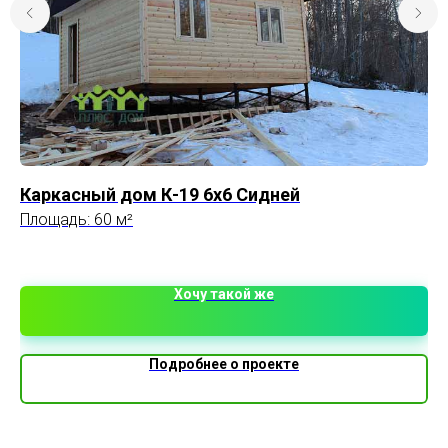
Каркасный дом К-19 6х6 Сидней
Пр
Площадь: 60 м²
Пр
по
кр
0,
Хочу такой же
Подробнее о проекте