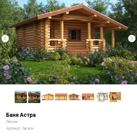
Баня Астра
Лескон
Артикул:
Лескон