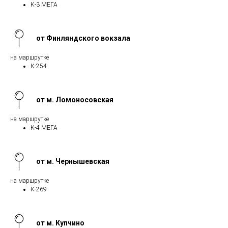
К-3 МЕГА
от Финляндского вокзала
на маршрутке
К-254
от м. Ломоносовская
на маршрутке
К-4 МЕГА
от м. Чернышевская
на маршрутке
К-269
от м. Купчино