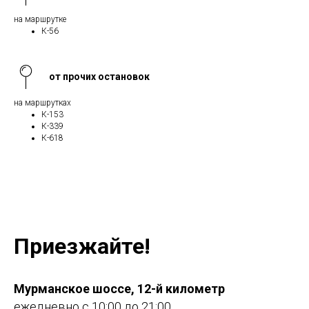
на маршрутке
К-56
от прочих остановок
на маршрутках
К-153
К-339
К-618
Приезжайте!
Мурманское шоссе, 12-й километр
ежедневно с 10:00 до 21:00