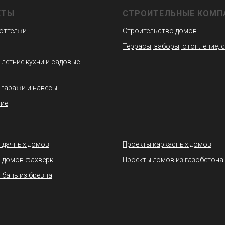
КТЫ
СТРОИТЕЛЬНЫЕ КОМП
коттеджи
Строительство домов
Террасы, заборы, отопление, 
 летние кухни и садовые
 гаражи и навесы
ие
 дачных домов
Проекты каркасных домов
 домов фахверк
Проекты домов из газобетона
 бань из бревна