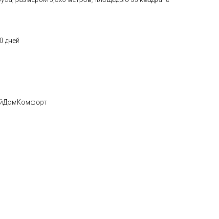
0 дней
ройДомКомфорт