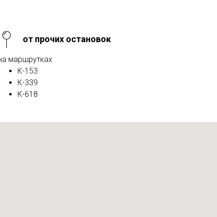
от прочих остановок
на маршрутках
К-153
К-339
К-618