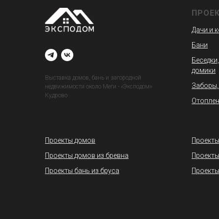
ПРОЕ
Дачи и 
Бани
Беседки,
домики
Выставка домов, бань и загородной
Заборы,
недвижимости около Меги - «Эксподом»
Кудрово
Отоплен
Проекты домов
Проекты
Проекты домов из бревна
Проекты
Проекты бань из бруса
Проекты