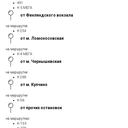
491
К-3 МЕГА
от Финляндского вокзала
на маршрутке
К-254
от м. Ломоносовская
на маршрутке
К-4 МЕГА
от м. Чернышевская
на маршрутке
К-269
от м. Купчино
на маршрутке
К-56
от прочих остановок
на маршрутках
К-153