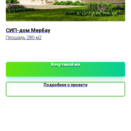
СИП-дом Мербау
До
«С
Площадь 280 м2
Пл
8 
Хочу такой же
Подробнее о проекте