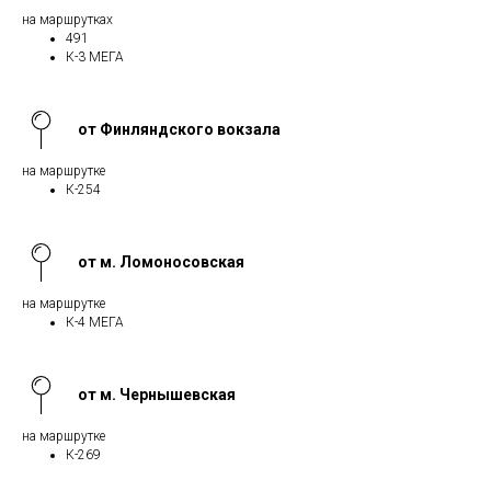
на маршрутках
491
К-3 МЕГА
от Финляндского вокзала
на маршрутке
К-254
от м. Ломоносовская
на маршрутке
К-4 МЕГА
от м. Чернышевская
на маршрутке
К-269