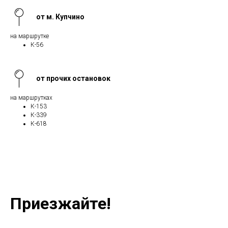
от м. Купчино
на маршрутке
К-56
от прочих остановок
на маршрутках
К-153
К-339
К-618
Приезжайте!