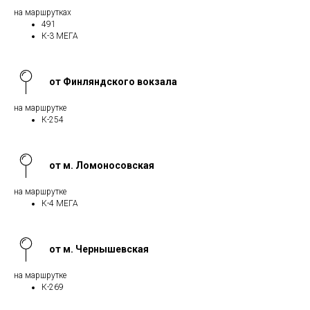
на маршрутках
491
К-3 МЕГА
от Финляндского вокзала
на маршрутке
К-254
от м. Ломоносовская
на маршрутке
К-4 МЕГА
от м. Чернышевская
на маршрутке
К-269