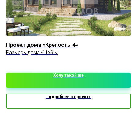
Проект дома «Крепость-4»
Пр
Размеры дома -11х9 м
Пл
Жилая площадь -38 кв.м
Общая площадь -135 кв.м
Жилых комнат - 3
Хочу такой же
Строительная компания: Мир Домов
Подробнее о проекте