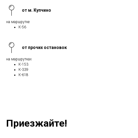
от м. Купчино
на маршрутке
К-56
от прочих остановок
на маршрутках
К-153
К-339
К-618
Приезжайте!