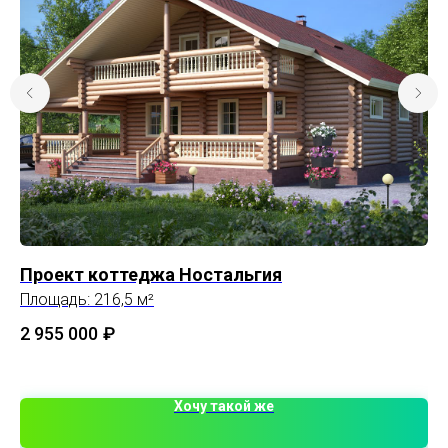
Проект коттеджа Ностальгия
П
Площадь: 216,5 м²
Пл
2 955 000
₽
3 
Хочу такой же