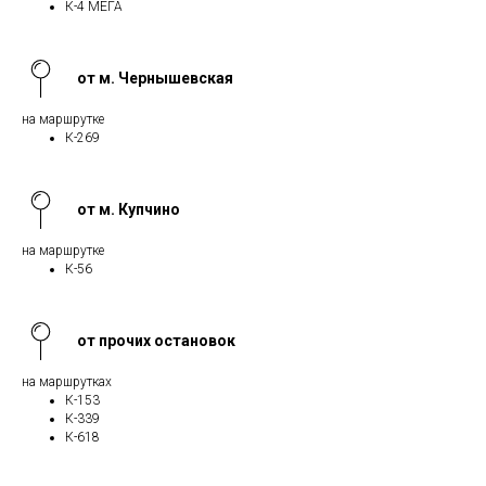
К-4 МЕГА
от м. Чернышевская
на маршрутке
К-269
от м. Купчино
на маршрутке
К-56
от прочих остановок
на маршрутках
К-153
К-339
К-618