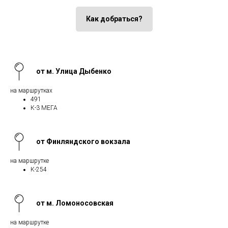
Как добраться?
от м. Улица Дыбенко
на маршрутках
491
К-3 МЕГА
от Финляндского вокзала
на маршрутке
К-254
от м. Ломоносовская
на маршрутке