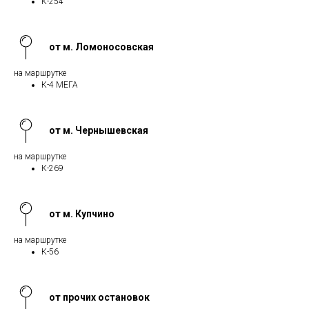
К-254
от м. Ломоносовская
на маршрутке
К-4 МЕГА
от м. Чернышевская
на маршрутке
К-269
от м. Купчино
на маршрутке
К-56
от прочих остановок