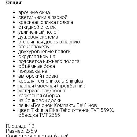
Опции:
арочные окна
светильники в парной
красивая спинка полога
откидной столик
удлинённый полог
душевая система
стеклянная дверь в парную
стеклопакеты
двухуровневые пологи
округлая крыша
подсветка нижнего полога
объёмные бока
покраска: нет
авторский проект
кровля Технониколь Shinglas
парная+моечная+предбанник
материал: ель/сосна
каркасная сборка
из бочковой доски
печь: «Бочонок Компакт» ПечЪнов
цвет: Tikkurila Pika-Teho оттенок TVT 559 X,
обводка TVT 2665
Площадь: 12
Размер: 2х5,9
Срок строительства: 6 дней