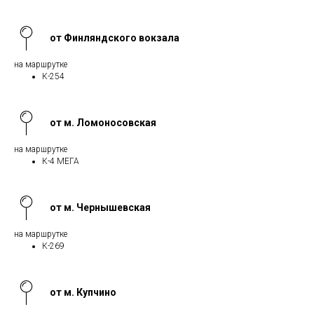
от Финляндского вокзала
на маршрутке
К-254
от м. Ломоносовская
на маршрутке
К-4 МЕГА
от м. Чернышевская
на маршрутке
К-269
от м. Купчино