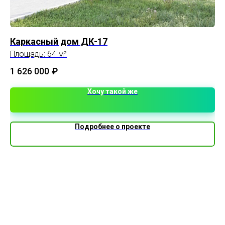
Каркасный дом ДК-17
До
Площадь: 64 м²
Пл
1 626 000
₽
Хочу такой же
Подробнее о проекте