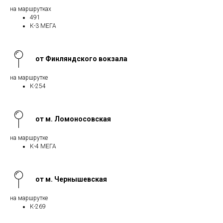
на маршрутках
491
К-3 МЕГА
от Финляндского вокзала
на маршрутке
К-254
от м. Ломоносовская
на маршрутке
К-4 МЕГА
от м. Чернышевская
на маршрутке
К-269