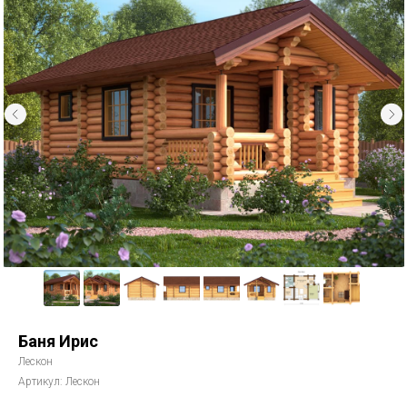
Баня Ирис
Лескон
Артикул:
Лескон