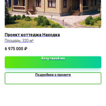
Проект коттеджа Находка
К
Площадь: 320 м²
Пл
6 975 000
₽
1 
Хочу такой же
Подробнее о проекте