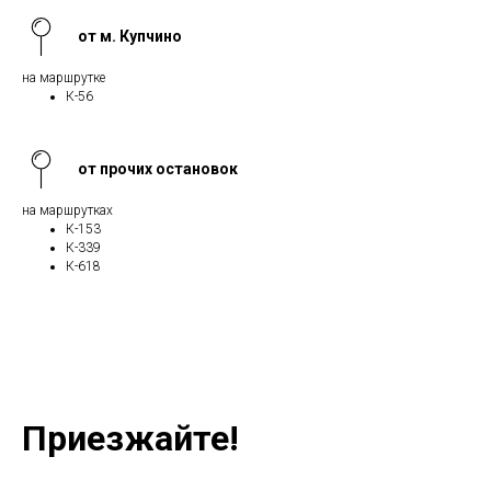
от м. Купчино
на маршрутке
К-56
от прочих остановок
на маршрутках
К-153
К-339
К-618
Приезжайте!