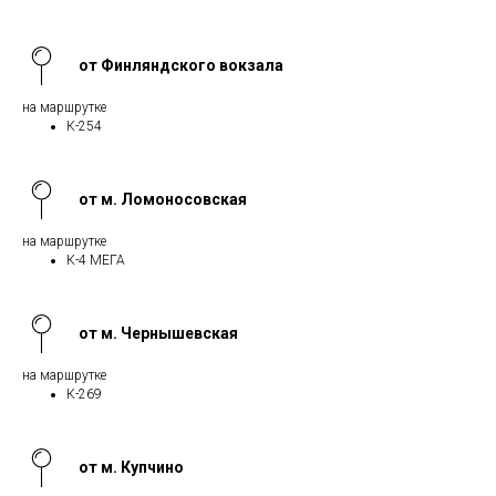
от Финляндского вокзала
на маршрутке
К-254
от м. Ломоносовская
на маршрутке
К-4 МЕГА
от м. Чернышевская
на маршрутке
К-269
от м. Купчино