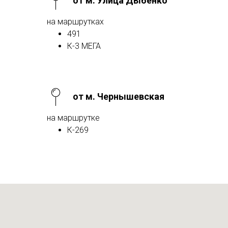
от м. Улица Дыбенко
на маршрутках
491
К-3 МЕГА
от м. Чернышевская
на маршрутке
К-269