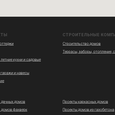
КТЫ
СТРОИТЕЛЬНЫЕ КОМП
коттеджи
Строительство домов
Террасы, заборы, отопление, 
 летние кухни и садовые
 гаражи и навесы
ие
 дачных домов
Проекты каркасных домов
 домов фахверк
Проекты домов из газобетона