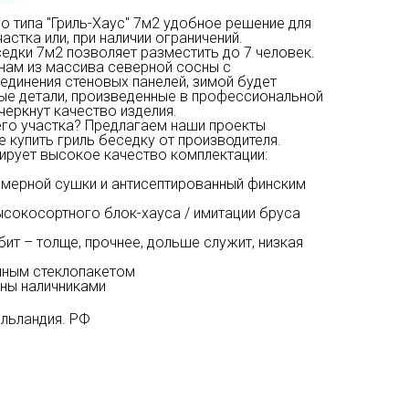
о типа "Гриль-Хаус" 7м2 удобное решение для
стка или, при наличии ограничений.
едки 7м2 позволяет разместить до 7 человек.
нам из массива северной сосны с
динения стеновых панелей, зимой будет
вые детали, произведенные в профессиональной
черкнут качество изделия.
го участка? Предлагаем наши проекты
 купить гриль беседку от производителя.
ирует высокое качество комплектации:
амерной сушки и антисептированный финским
ысокосортного блок-хауса / имитации бруса
ит – толще, прочнее, дольше служит, низкая
умным стеклопакетом
ны наличниками
ильландия. РФ