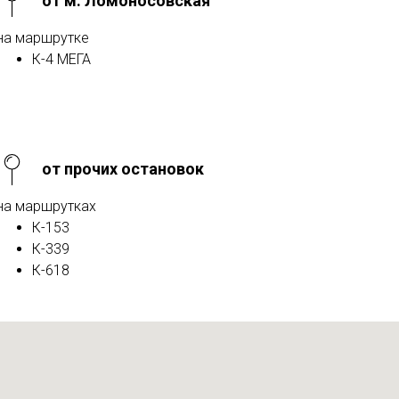
от м. Ломоносовская
на маршрутке
К-4 МЕГА
от прочих остановок
на маршрутках
К-153
К-339
К-618