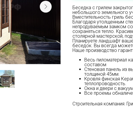
Беседка с грилем закрытог
небольшого земельного уча
Вместительность гриль бес
Благодаря утолщенным сте
непродуваемым замком сое
сохраняться тепло. Краси
столярной мастерской, под
Планируете ландшафт ваше
беседок. Вы всегда можете
Наше производство гарант
Весь пиломатериал к
составом
Стеновая панель из в
толщиной 45мм.
Кровля финская Кераб
теплопроводность.
Окна и двери с ваку
Все проемы обналиче
Строительная компания: Гр