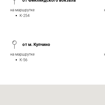
от Финляндского вокзала
на маршрутке
К-254
от м. Купчино
на маршрутке
К-56