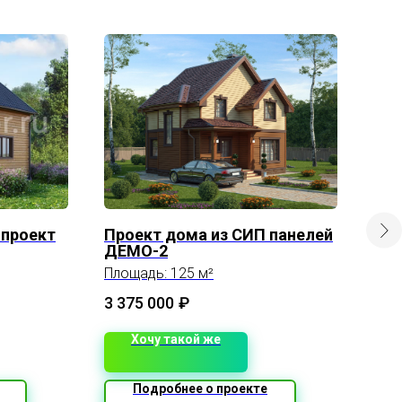
 проект
Проект дома из СИП панелей
Кар
ДЕМО-2
про
Площадь: 125 м²
Пло
3 375 000
₽
1 5
Хочу такой же
Подробнее о проекте