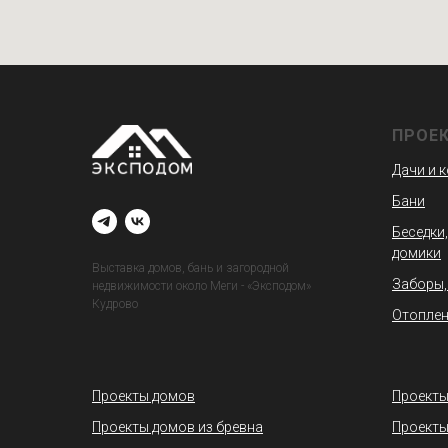
ПРОЕ
Дачи и 
Бани
Беседки,
домики
Выставка домов, бань и загородной
Заборы,
недвижимости около Меги - «Эксподом»
Кудрово
Отоплен
Проекты домов
Проекты
Проекты домов из бревна
Проекты