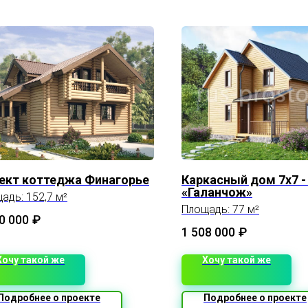
ект коттеджа Финагорье
Каркасный дом 7х7 -
«Галанчож»
адь: 152,7 м²
Площадь: 77 м²
0 000
₽
1 508 000
₽
Хочу такой же
Хочу такой же
Подробнее о проекте
Подробнее о проекте