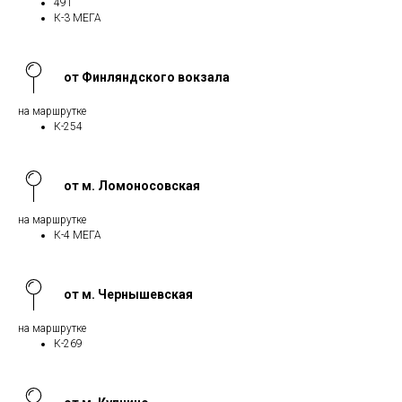
491
К-3 МЕГА
от Финляндского вокзала
на маршрутке
К-254
от м. Ломоносовская
на маршрутке
К-4 МЕГА
от м. Чернышевская
на маршрутке
К-269