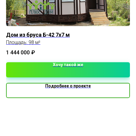
Дом из бруса Б-42 7х7 м
П
Площадь: 98 м²
Пл
1 444 000
₽
2 
Хочу такой же
Подробнее о проекте