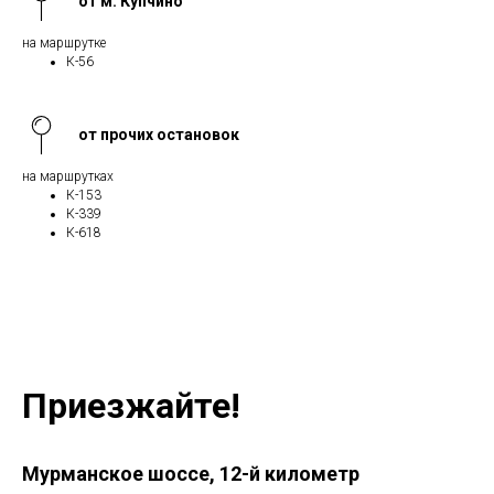
от м. Купчино
на маршрутке
К-56
от прочих остановок
на маршрутках
К-153
К-339
К-618
Приезжайте!
Мурманское шоссе, 12-й километр