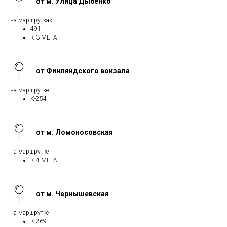
от м. Улица Дыбенко
на маршрутках
491
К-3 МЕГА
от Финляндского вокзала
на маршрутке
К-254
от м. Ломоносовская
на маршрутке
К-4 МЕГА
от м. Чернышевская
на маршрутке
К-269