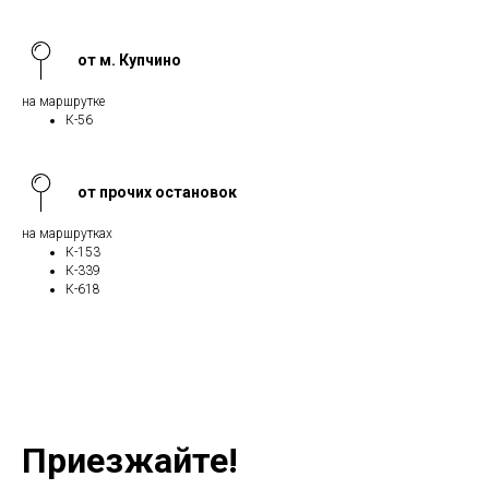
от м. Купчино
на маршрутке
К-56
от прочих остановок
на маршрутках
К-153
К-339
К-618
Приезжайте!