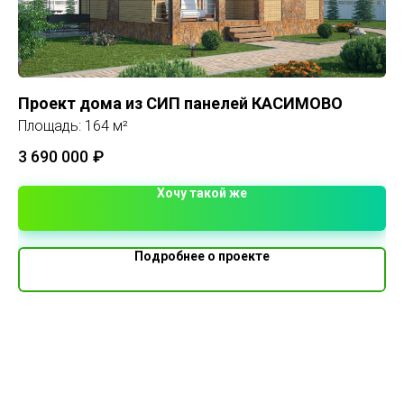
Проект дома из СИП панелей КАСИМОВО
Ка
Площадь: 164 м²
Пл
3 690 000
₽
1 
Хочу такой же
Подробнее о проекте