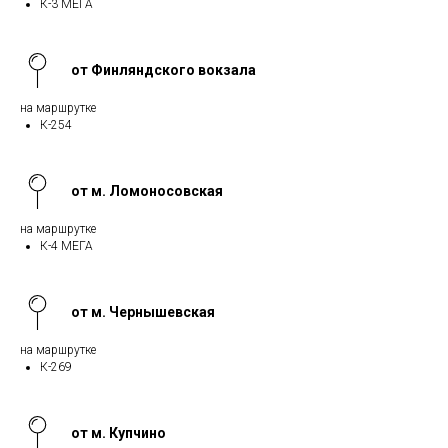
К-3 МЕГА
от Финляндского вокзала
на маршрутке
К-254
от м. Ломоносовская
на маршрутке
К-4 МЕГА
от м. Чернышевская
на маршрутке
К-269
от м. Купчино