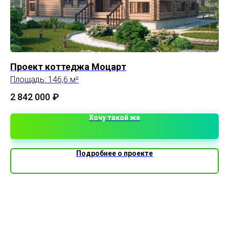
Проект коттеджа Моцарт
С
Площадь: 146,6 м²
Пл
2 842 000
₽
2 
Хочу такой же
Подробнее о проекте