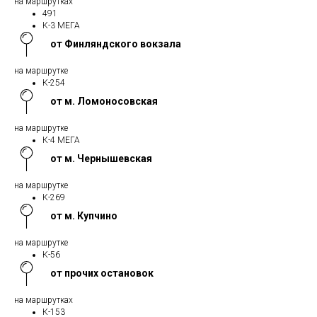
на маршрутках
491
К-3 МЕГА
от Финляндского вокзала
на маршрутке
К-254
от м. Ломоносовская
на маршрутке
К-4 МЕГА
от м. Чернышевская
на маршрутке
К-269
от м. Купчино
на маршрутке
К-56
от прочих остановок
на маршрутках
К-153