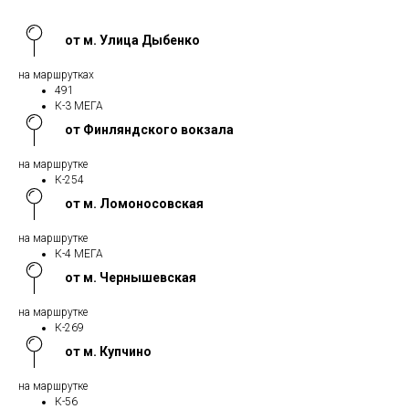
от м. Улица Дыбенко
на маршрутках
491
К-3 МЕГА
от Финляндского вокзала
на маршрутке
К-254
от м. Ломоносовская
на маршрутке
К-4 МЕГА
от м. Чернышевская
на маршрутке
К-269
от м. Купчино
на маршрутке
К-56