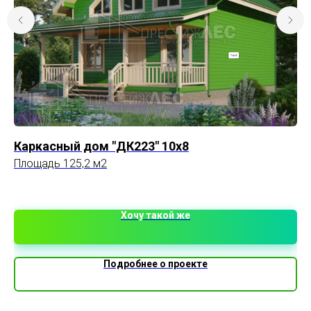
Каркасный дом "ДК223" 10x8
Ка
Площадь 125,2 м2
Пл
1 
Хочу такой же
Подробнее о проекте