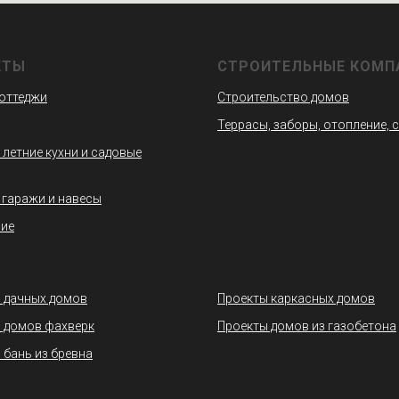
КТЫ
СТРОИТЕЛЬНЫЕ КОМП
коттеджи
Строительство домов
Террасы, заборы, отопление, 
 летние кухни и садовые
 гаражи и навесы
ие
 дачных домов
Проекты каркасных домов
 домов фахверк
Проекты домов из газобетона
 бань из бревна