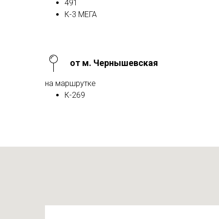
491
К-3 МЕГА
от м. Чернышевская
на маршрутке
К-269