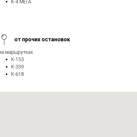
К-4 МЕГА
от прочих остановок
на маршрутках
К-153
К-339
К-618