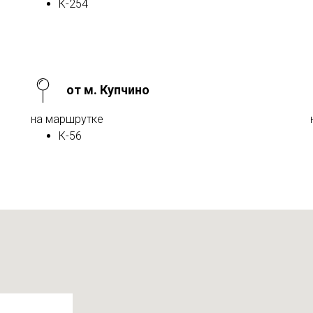
К-254
от м. Купчино
на маршрутке
К-56