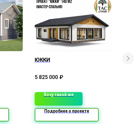
ЮККИ
Кар
про
Площ
5 825 000
₽
2 7
Хочу такой же
Подробнее о проекте