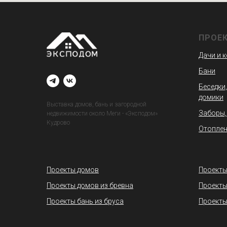
ПРОЕ
Дачи и 
Бани
Беседки,
домики
Выставка домов, бань и загородной
Заборы,
недвижимости около Меги - «Эксподом»
Кудрово
Отоплен
Проекты домов
Проекты
Проекты домов из бревна
Проекты
Проекты бань из бруса
Проекты