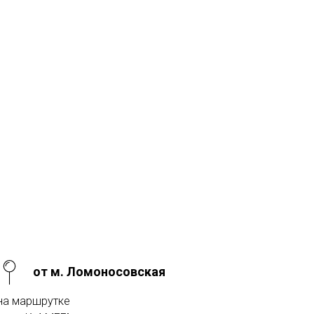
от м. Ломоносовская
на маршрутке