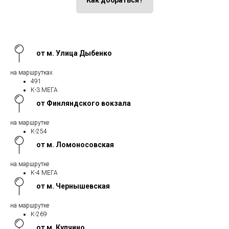
Как добраться?
от м. Улица Дыбенко
на маршрутках
491
К-3 МЕГА
от Финляндского вокзала
на маршрутке
К-254
от м. Ломоносовская
на маршрутке
К-4 МЕГА
от м. Чернышевская
на маршрутке
К-269
от м. Купчино