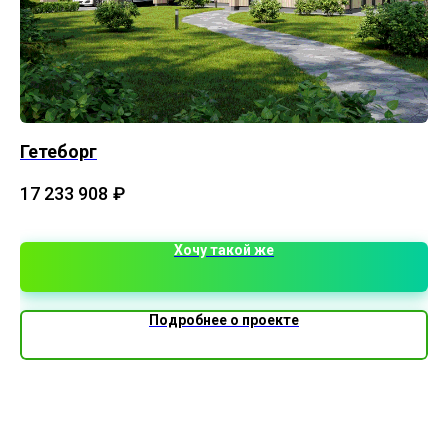
Гетеборг
К
Пл
17 233 908
₽
2 
Хочу такой же
Подробнее о проекте