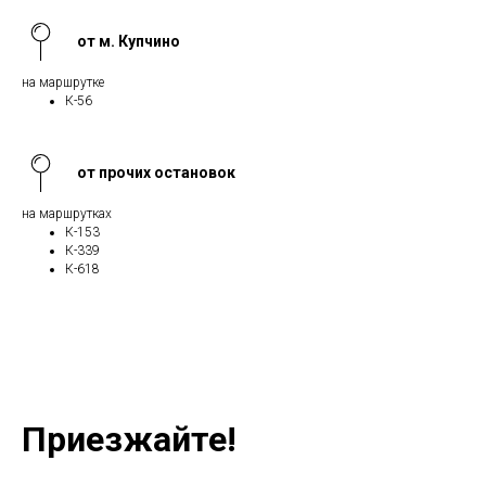
от м. Купчино
на маршрутке
К-56
от прочих остановок
на маршрутках
К-153
К-339
К-618
Приезжайте!