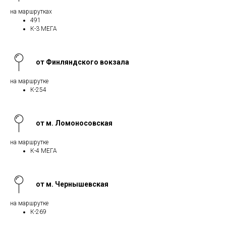
на маршрутках
491
К-3 МЕГА
от Финляндского вокзала
на маршрутке
К-254
от м. Ломоносовская
на маршрутке
К-4 МЕГА
от м. Чернышевская
на маршрутке
К-269