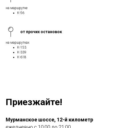
на маршрутке
К-56
от прочих остановок
на маршрутках
К-153
К-339
К-618
Приезжайте!
Мурманское шоссе, 12-й километр
ежедневно с 10:00 до 21:00