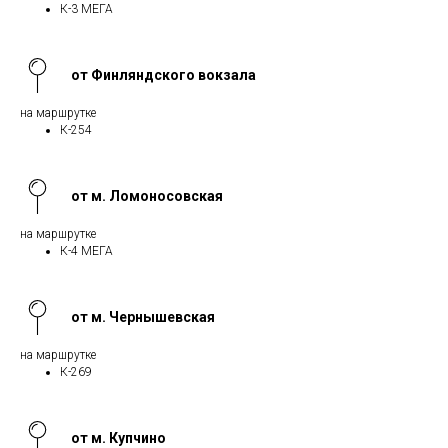
К-3 МЕГА
от Финляндского вокзала
на маршрутке
К-254
от м. Ломоносовская
на маршрутке
К-4 МЕГА
от м. Чернышевская
на маршрутке
К-269
от м. Купчино