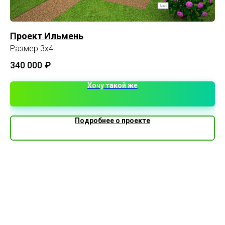
Проект Ильмень
До
Размер 3х4
Пл
Площадь 12м2
340 000
₽
1 
Хочу такой же
Подробнее о проекте