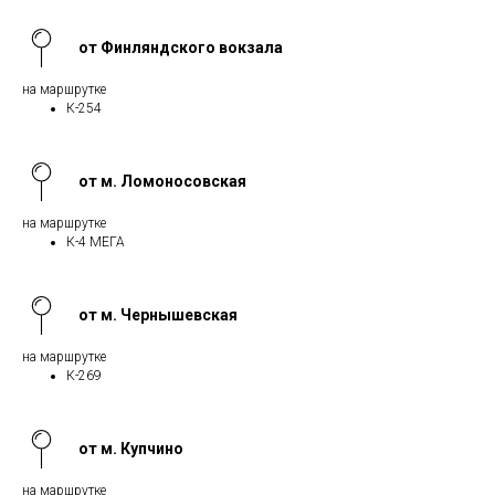
от Финляндского вокзала
на маршрутке
К-254
от м. Ломоносовская
на маршрутке
К-4 МЕГА
от м. Чернышевская
на маршрутке
К-269
от м. Купчино
на маршрутке