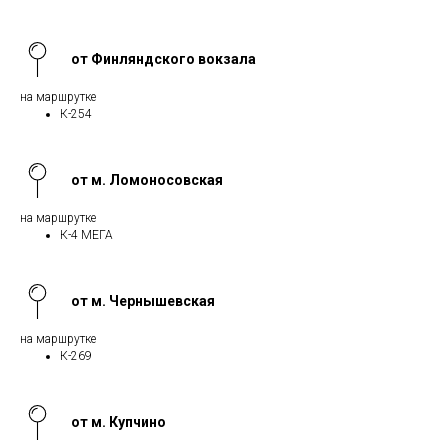
от Финляндского вокзала
на маршрутке
К-254
от м. Ломоносовская
на маршрутке
К-4 МЕГА
от м. Чернышевская
на маршрутке
К-269
от м. Купчино