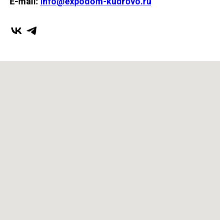
E-mail:
info@expodom-kudrovo.ru