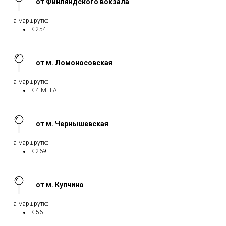
от Финляндского вокзала
на маршрутке
К-254
от м. Ломоносовская
на маршрутке
К-4 МЕГА
от м. Чернышевская
на маршрутке
К-269
от м. Купчино
на маршрутке
К-56