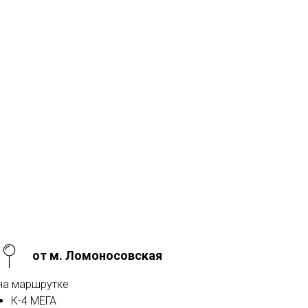
от м. Ломоносовская
на маршрутке
К-4 МЕГА