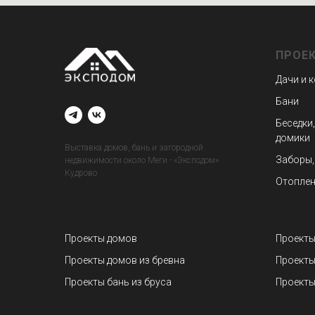
ПРОЕ
Дачи и 
Бани
Беседки,
домики
Выставка домов, бань и загородной
Заборы,
недвижимости около Меги - «Эксподом»
Кудрово
Отоплен
Проекты домов
Проекты
Проекты домов из бревна
Проекты
Проекты бань из бруса
Проекты