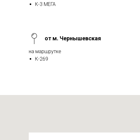
К-3 МЕГА
от м. Чернышевская
на маршрутке
К-269