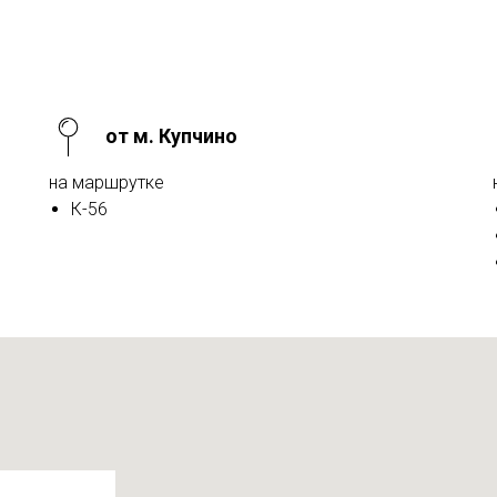
от м. Купчино
на маршрутке
К-56