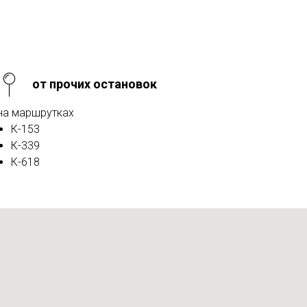
от прочих остановок
на маршрутках
К-153
К-339
К-618