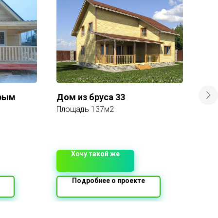
орым
Дом из бруса 33
Фе
Площадь 137м2
16 
Хочу такой же
Подробнее о проекте