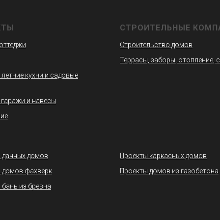
КТЫ
СТРОИТЕЛЬНЫЕ КОМП
коттеджи
Строительство домов
Террасы, заборы, отопление, 
 летние кухни и садовые
 гаражи и навесы
ие
 дачных домов
Проекты каркасных домов
 домов фахверк
Проекты домов из газобетона
 бань из бревна