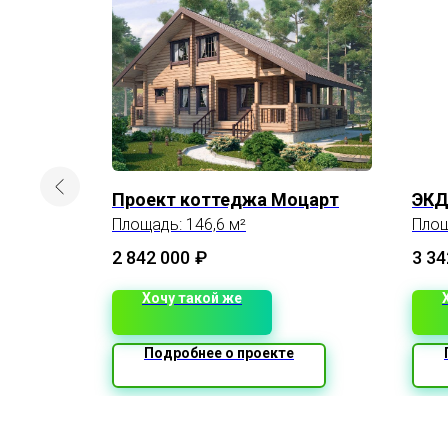
иумф
Проект коттеджа Моцарт
ЭКД
Площадь: 146,6 м²
Площ
2 842 000
₽
3 34
Хочу такой же
Подробнее о проекте