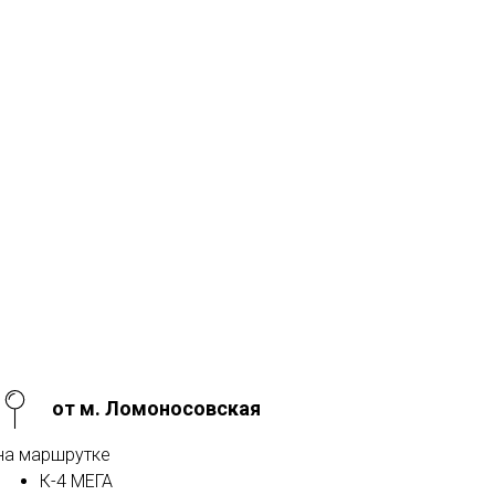
от м. Ломоносовская
на маршрутке
К-4 МЕГА