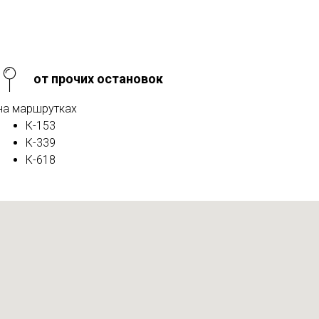
от прочих остановок
на маршрутках
К-153
К-339
К-618