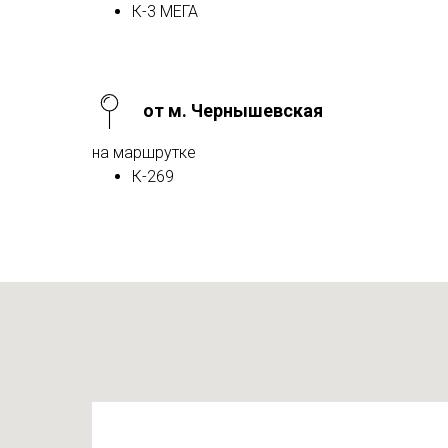
К-3 МЕГА
от м. Чернышевская
на маршрутке
К-269