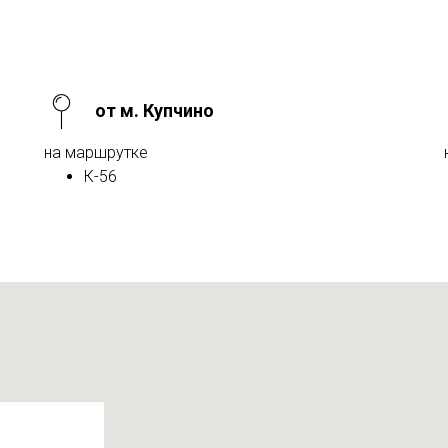
от м. Купчино
на маршрутке
К-56