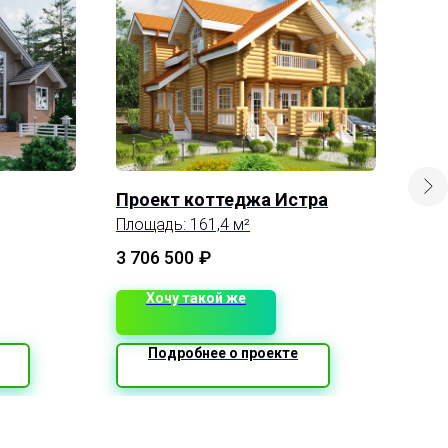
Проект коттеджа Истра
Про
Площадь: 161,4 м²
Прое
про
бол
3 706 500
₽
3 1
и т
карк
Хочу такой же
общ
Подробнее о проекте