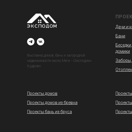
ПРОЕ
Дачи и 
Бани
Беседки,
домики
Выставка домов, бань и загородной
Заборы,
недвижимости около Меги - «Эксподом»
Кудрово
Отоплен
Проекты домов
Проекты
Проекты домов из бревна
Проекты
Проекты бань из бруса
Проекты