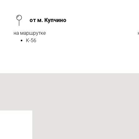
от м. Купчино
на маршрутке
К-56