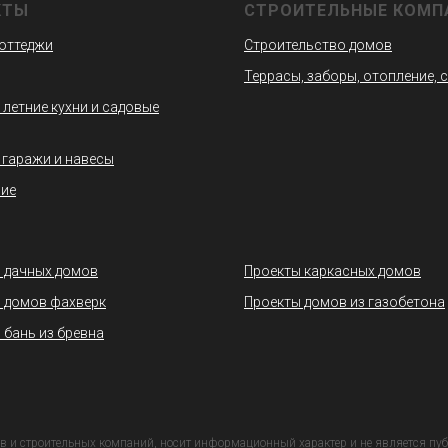
КТЫ
СТРОИТЕЛЬНЫЕ КОМП
коттеджи
Строительство домов
Террасы, заборы, отопление, 
 летние кухни и садовые
 гаражи и навесы
ие
 дачных домов
Проекты каркасных домов
 домов фахверк
Проекты домов из газобетона
 бань из бревна
в и строительных компаний, носит информационный характер и не является пуб