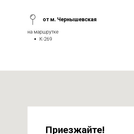
от м. Чернышевская
на маршрутке
К-269
Приезжайте!