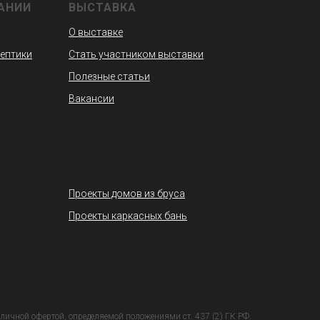
АНИИ
ВЫСТАВКА
О выставке
септики
Стать участником выставки
Полезные статьи
Вакансии
Проекты домов из бруса
Проекты каркасных бань
личной офертой, определяемой положениями ст. 437 (2) ГК РФ.