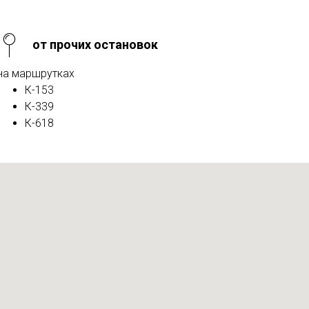
от прочих остановок
на маршрутках
К-153
К-339
К-618