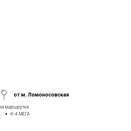
от м. Ломоносовская
на маршрутке
К-4 МЕГА