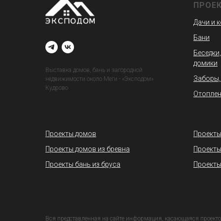
ПРОЕ
Дачи и 
Бани
Беседки,
домики
Выставка домов, бань и загородной
Заборы,
недвижимости около Меги - «Эксподом»
Кудрово
Отоплен
Проекты домов
Проекты
Проекты домов из бревна
Проекты
Проекты бань из бруса
Проекты
Вся представленная на сайте информация, касающаяся проекто