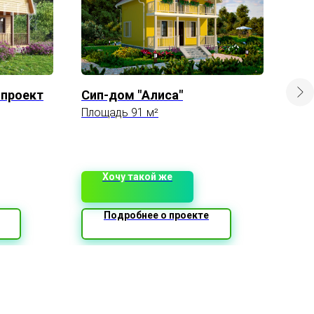
 проект
Сип-дом "Алиса"
Дом
Площадь 91 м²
Площ
Хочу такой же
Подробнее о проекте