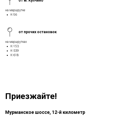
от м. Купчино
на маршрутке
К-56
от прочих остановок
на маршрутках
К-153
К-339
К-618
Приезжайте!
Мурманское шоссе, 12-й километр