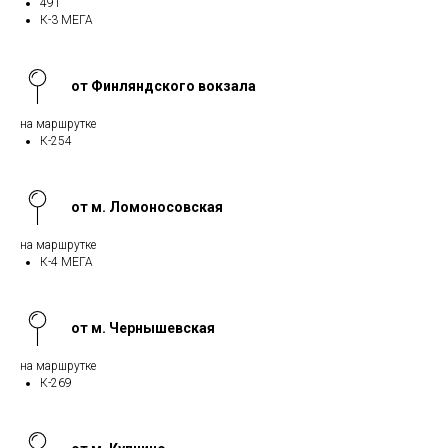
491
К-3 МЕГА
от Финляндского вокзала
на маршрутке
К-254
от м. Ломоносовская
на маршрутке
К-4 МЕГА
от м. Чернышевская
на маршрутке
К-269