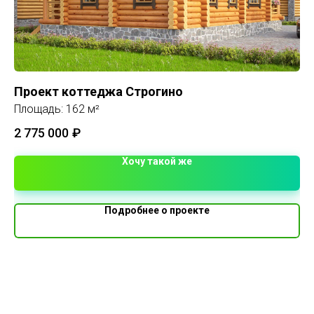
Проект коттеджа Строгино
О
Площадь: 162 м²
Пл
2 775 000
₽
Хочу такой же
Подробнее о проекте