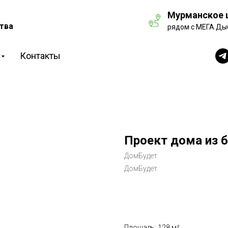
Мурманское ш
тва
рядом с МЕГА Ды
Контакты
Проект дома из б
ДомБудет
ДомБудет
Рассчитать стоимость
Площадь: 128 м²