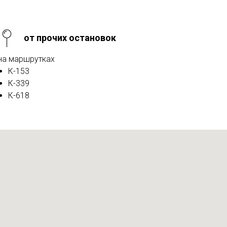
от прочих остановок
на маршрутках
К-153
К-339
К-618