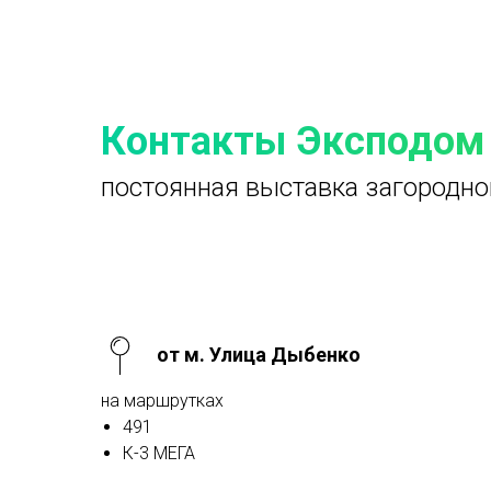
Контакты Эксподом
постоянная выставка загородно
от м. Улица Дыбенко
на маршрутках
491
К-3 МЕГА