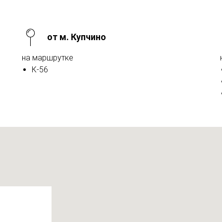
от м. Купчино
на маршрутке
К-56