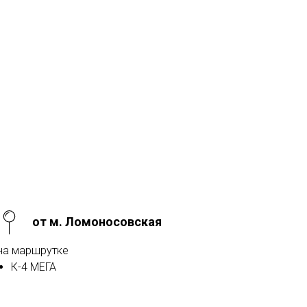
от м. Ломоносовская
на маршрутке
К-4 МЕГА