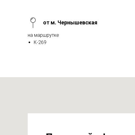
от м. Чернышевская
на маршрутке
К-269