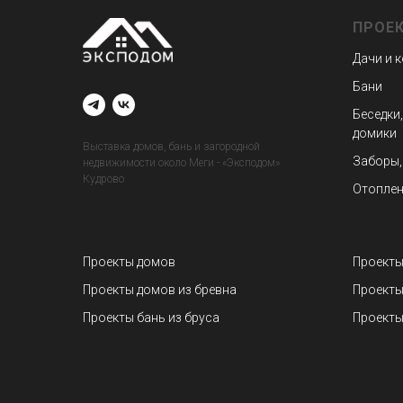
ПРОЕ
Дачи и 
Бани
Беседки,
домики
Выставка домов, бань и загородной
Заборы,
недвижимости около Меги - «Эксподом»
Кудрово
Отоплен
Проекты домов
Проекты
Проекты домов из бревна
Проекты
Проекты бань из бруса
Проекты