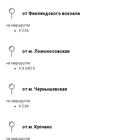
от Финляндского вокзала
на маршрутке
К-254
от м. Ломоносовская
на маршрутке
К-4 МЕГА
от м. Чернышевская
на маршрутке
К-269
от м. Купчино
на маршрутке