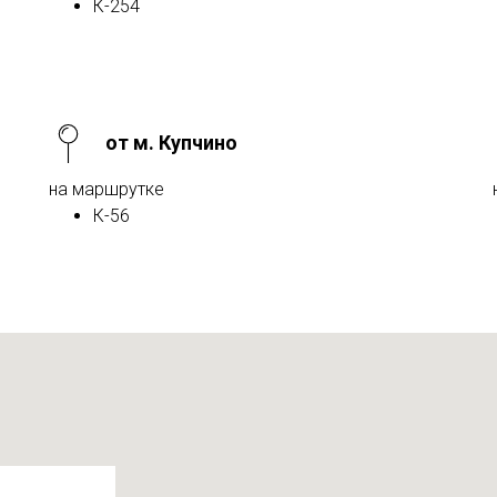
К-254
от м. Купчино
на маршрутке
К-56