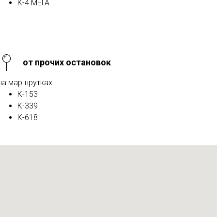
К-4 МЕГА
от прочих остановок
на маршрутках
К-153
К-339
К-618