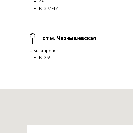
491
К-3 МЕГА
от м. Чернышевская
на маршрутке
К-269