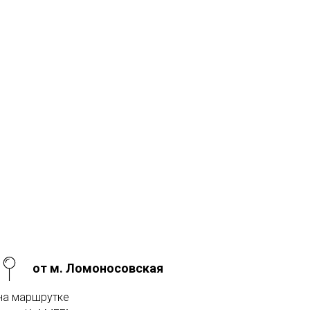
от м. Ломоносовская
на маршрутке