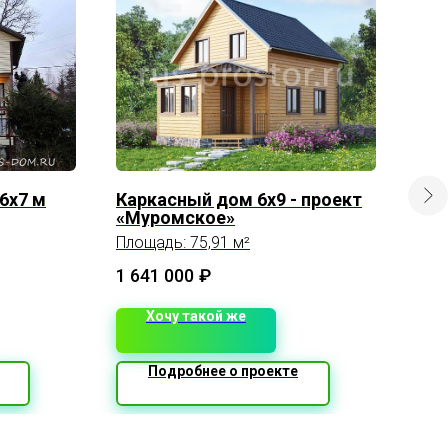
6х7 м
Каркасный дом 6х9 - проект
Сру
«Муромское»
Пло
Площадь: 75,91 м²
1 641 000
₽
Хочу такой же
Подробнее о проекте