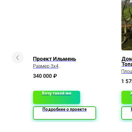
8 м
Проект Ильмень
Дом
Топ
Размер 3х4
Площадь 12м2
Площ
340 000
₽
1 57
Хочу такой же
Подробнее о проекте