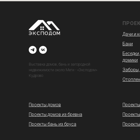
ПРОЕ
Дачи и 
Бани
Беседки,
домики
Выставка домов, бань и загородной
Заборы,
недвижимости около Меги - «Эксподом»
Кудрово
Отоплен
Проекты домов
Проекты
Проекты домов из бревна
Проекты
Проекты бань из бруса
Проекты