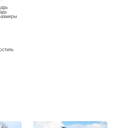
щадь
щадь
 размеры
остиль