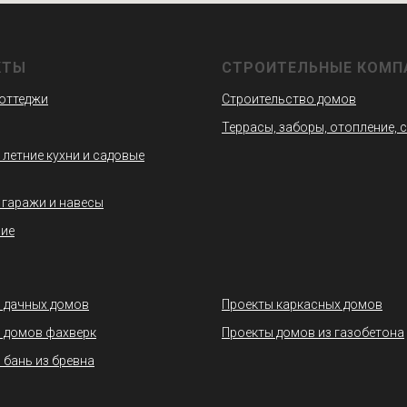
КТЫ
СТРОИТЕЛЬНЫЕ КОМП
коттеджи
Строительство домов
Террасы, заборы, отопление, 
 летние кухни и садовые
 гаражи и навесы
ие
 дачных домов
Проекты каркасных домов
 домов фахверк
Проекты домов из газобетона
 бань из бревна