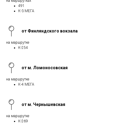
на маршрутках
491
К-3 МЕГА
от Финляндского вокзала
на маршрутке
К-254
от м. Ломоносовская
на маршрутке
К-4 МЕГА
от м. Чернышевская
на маршрутке
К-269