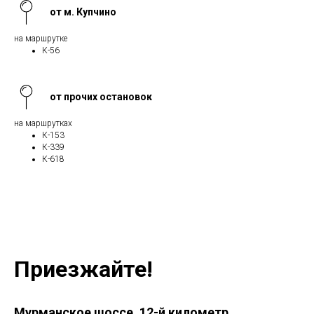
от м. Купчино
на маршрутке
К-56
от прочих остановок
на маршрутках
К-153
К-339
К-618
Приезжайте!
Мурманское шоссе, 12-й километр