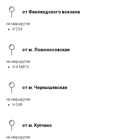
от Финляндского вокзала
на маршрутке
К-254
от м. Ломоносовская
на маршрутке
К-4 МЕГА
от м. Чернышевская
на маршрутке
К-269
от м. Купчино
на маршрутке