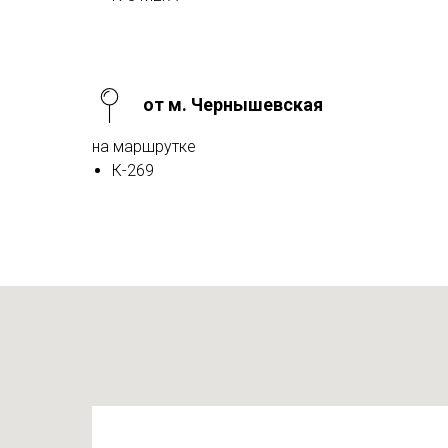
от м. Чернышевская
на маршрутке
К-269