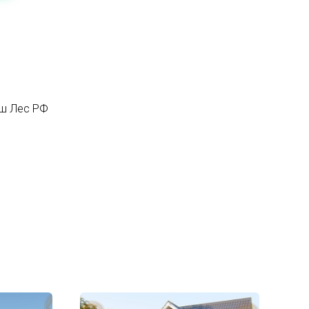
аш Лес РФ