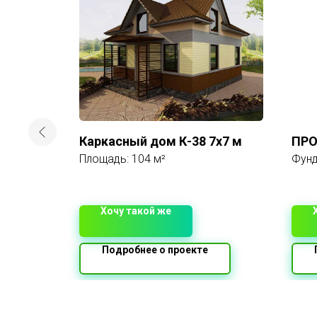
мфония
Каркасный дом К-38 7х7 м
ПРО
Площадь: 104 м²
Фунд
толщ
Стен
Газо
Пере
Хочу такой же
моно
толщ
проф
Подробнее о проекте