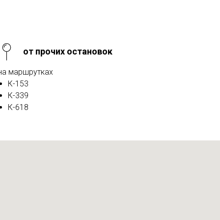
от прочих остановок
на маршрутках
К-153
К-339
К-618