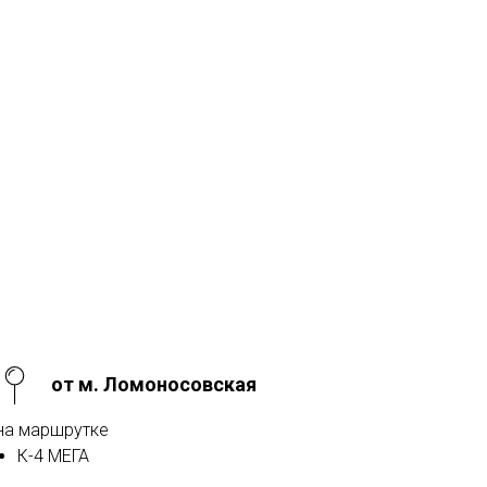
от м. Ломоносовская
на маршрутке
К-4 МЕГА