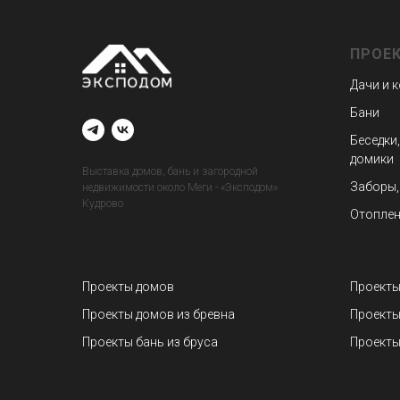
ПРОЕ
Дачи и 
Бани
Беседки,
домики
Выставка домов, бань и загородной
Заборы,
недвижимости около Меги - «Эксподом»
Кудрово
Отоплен
Проекты домов
Проекты
Проекты домов из бревна
Проекты
Проекты бань из бруса
Проекты