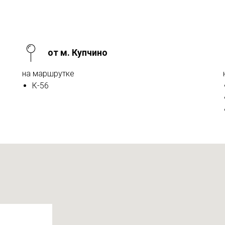
от м. Купчино
на маршрутке
К-56