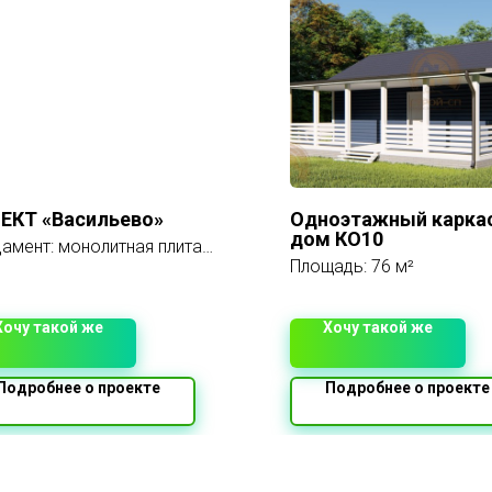
ЕКТ «Васильево»
Одноэтажный карка
дом КО10
амент: монолитная плита
иной 300 мм.
Площадь: 76 м²
ы: наружные и несущие из
бетона d400 ЛСР.
крытия газобетонного дома:
Хочу такой же
Хочу такой же
литное бетонное заливное
иной 200 мм. Заливается с
ессиональной опалубкой.
Подробнее о проекте
Подробнее о проекте