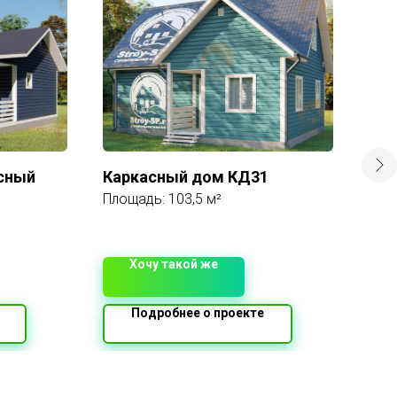
сный
Каркасный дом КД31
Про
Площадь: 103,5 м²
Площ
2 3
Хочу такой же
Подробнее о проекте