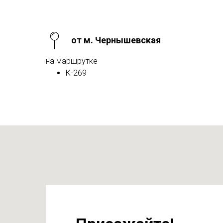
от м. Чернышевская
на маршрутке
К-269