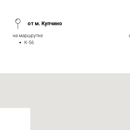
от м. Купчино
на маршрутке
К-56