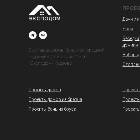
ПРОЕ
Дачи и 
Бани
Беседки,
домики
Выставка домов, бань и загородной
Заборы,
недвижимости около Меги -
«Эксподом» Кудрово
Отоплен
Проекты домов
Проекты
Проекты домов из бревна
Проекты
Проекты бань из бруса
Проекты