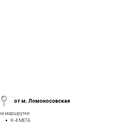
от м. Ломоносовская
на маршрутке
К-4 МЕГА