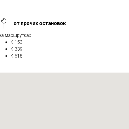
от прочих остановок
на маршрутках
К-153
К-339
К-618