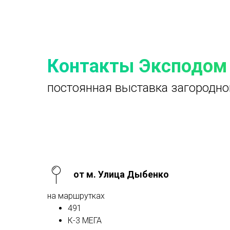
Контакты Эксподом
постоянная выставка загородно
от м. Улица Дыбенко
на маршрутках
491
К-3 МЕГА