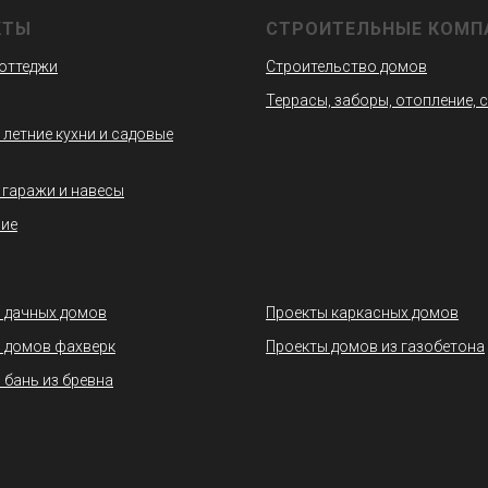
КТЫ
СТРОИТЕЛЬНЫЕ КОМП
коттеджи
Строительство домов
Террасы, заборы, отопление, 
 летние кухни и садовые
 гаражи и навесы
ие
 дачных домов
Проекты каркасных домов
 домов фахверк
Проекты домов из газобетона
 бань из бревна