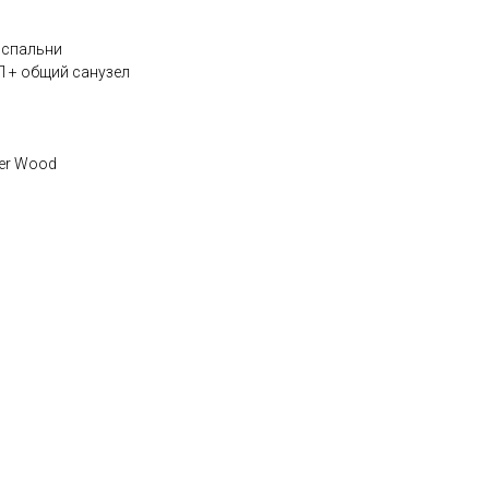
 спальни
П + общий санузел
er Wood