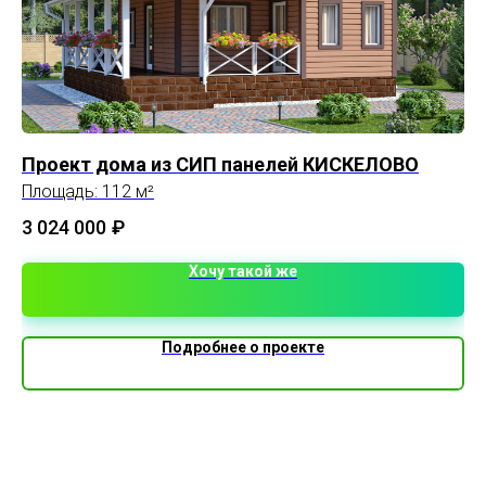
Проект дома из СИП панелей КИСКЕЛОВО
О
Площадь: 112 м²
Пл
3 024 000
₽
Хочу такой же
Подробнее о проекте