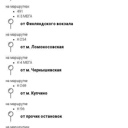
на маршрутках
491
К-3 МЕГА
от Финляндского вокзала
на маршрутке
К-254
от м. Ломоносовская
на маршрутке
К-4 МЕГА
от м. Чернышевская
на маршрутке
К-269
от м. Купчино
на маршрутке
К-56
от прочих остановок
на маршрутках