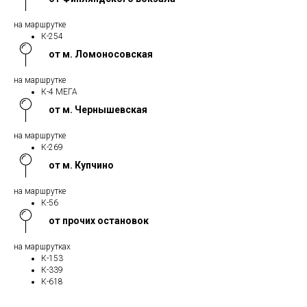
на маршрутке
К-254
от м. Ломоносовская
на маршрутке
К-4 МЕГА
от м. Чернышевская
на маршрутке
К-269
от м. Купчино
на маршрутке
К-56
от прочих остановок
на маршрутках
К-153
К-339
К-618