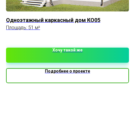
Одноэтажный каркасный дом КО05
П
Площадь: 51 м²
Пл
3 
Хочу такой же
Подробнее о проекте