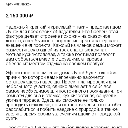
Артикул:
Лескон
2 160 000
₽
Надежный, крепкий и красивый – таким предстает дом
Дунай для всех своих обладателей. Его бревенчатая
фактура делает строение похожим на сказочное
логово, а необычное оформление крыши завершает
внешний вид проекта. Каждый из членов семьи может
разместиться в одной из трех спальных комнат.
Уютная кухня-столовая, а также гостиная позволят
вам собраться вместе с друзьями, а терраса
обеспечит местом отдыха на свежем воздухе.
Эффектное оформление дома Дунай будет одной из
причин, по которой вам непременно захочется
остаться здесь навсегда. Проект планировался для
небольшого участка, однако вмещает в себя все
самое необходимое для постоянного проживания: три
комнаты для сна и отдыха, кухня-гостиная, санузел и
уютная терраса. Здесь вы сможете не только
проводить выходные, но и оставаться для того, чтобы
расслабиться и побыть наедине с природой, а также
уделить время своим увлечениям вдали от городской
суеты.
Проект дома Дунай – это выбор людей, которые ценят