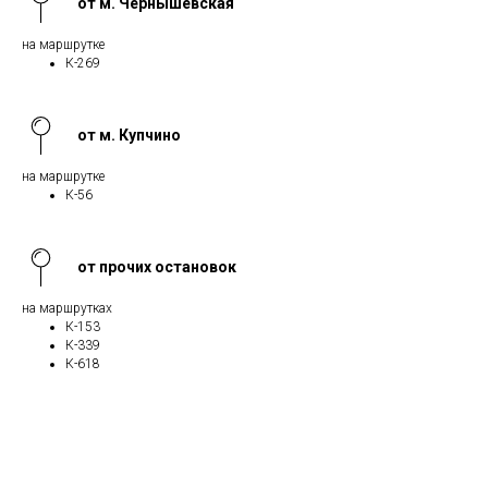
от м. Чернышевская
на маршрутке
К-269
от м. Купчино
на маршрутке
К-56
от прочих остановок
на маршрутках
К-153
К-339
К-618