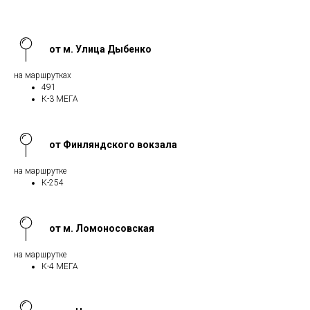
от м. Улица Дыбенко
на маршрутках
491
К-3 МЕГА
от Финляндского вокзала
на маршрутке
К-254
от м. Ломоносовская
на маршрутке
К-4 МЕГА