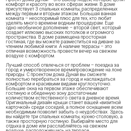
комфорт и красоту во всех сферах жизни. В доме
присутствует 3 спальных комнаты, распределенных
между первым и вторым этажом. Большая ванная
комната – неоспоримый плюс для тех, кто любит
уделять много времени водным процедурам. Еще
одно необычное дополнение – второй свет, который
создает иллюзию высоких потолков и огромного
пространства. В доме размещена просторная
гостиная, где вы можете разместиться на диване за
чтением любимой книги. А наличие террасы – это
отличная возможность провести вечер на свежем
воздухе с комфортом.
Лучший способ отвлечься от проблем – поездка за
город и умиротворенное времяпровождение на лоне
природы. С проектом дома Дунай вы сможете
полностью перебраться за город и наслаждаться
комфортом и красивыми видами круглосуточно.
Большие окна на первом этаже обеспечивают
гостиную и обеденную зону достаточным
количеством естественного света в дневное время.
Оригинальный дизайн крыши станет вашей «визитной
карточкой» среди соседей, а полное оснащение всем
необходимым позволит забыть о неудобствах. Здесь
вы найдете три спальных комнаты, кухню-столовую, а
также просторную гостиную. Выбирайте место для
отдыха в доме или расслабляйтесь на свежем
воздухе, расположившись на террасе.