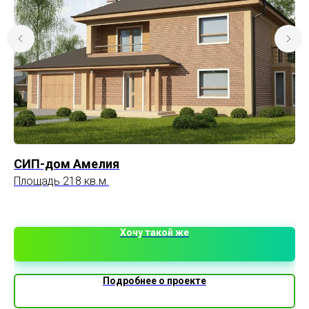
СИП-дом Амелия
К
Площадь 218 кв.м.
Пл
3 
Хочу такой же
Подробнее о проекте